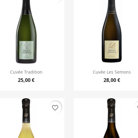
Aperçu rapide
Aperçu rapide


Cuvée Tradition
Cuvée Les Semons
25,00 €
28,00 €
favorite_border
fa