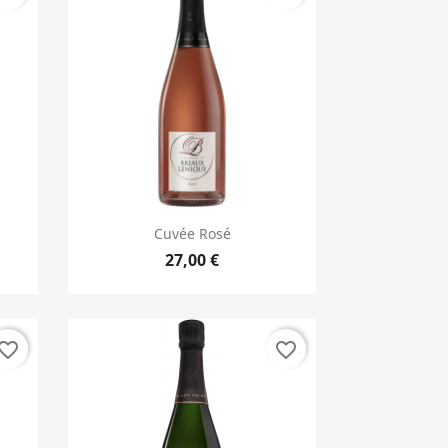
Aperçu rapide

Cuvée Rosé
27,00 €
vorite_border
favorite_border