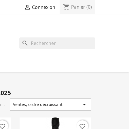
shopping_cart

Panier
(0)
Connexion
search
2025

ar :
Ventes, ordre décroissant
vorite_border
favorite_border