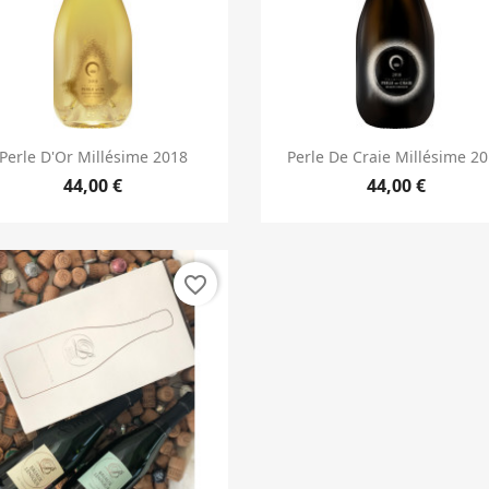
Aperçu rapide
Aperçu rapide


Perle D'Or Millésime 2018
Perle De Craie Millésime 2
44,00 €
44,00 €
favorite_border